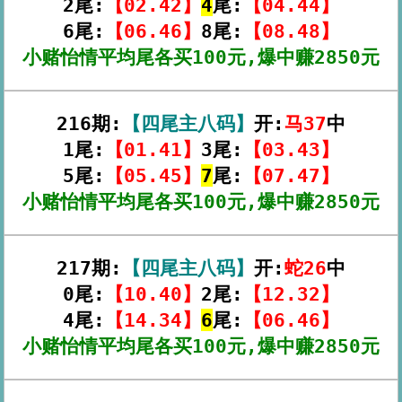
2
尾:
【02.42】
4
尾
:
【04.44
】
6尾:
【06.46】
8
尾
:
【08.48】
小赌怡情平均尾各买100元,爆中赚2850元
216期:
【四尾主八码】
开:
马37
1
尾:
【01.41】
3尾
:
【03.43
】
5尾:
【05.45】
7
尾
:
【07.47】
小赌怡情平均尾各买100元,爆中赚2850元
217期:
【四尾主八码】
开:
蛇26
0
尾:
【10.40】
2尾
:
【12.32
】
4尾:
【14.34】
6
尾
:
【06.46】
小赌怡情平均尾各买100元,爆中赚2850元