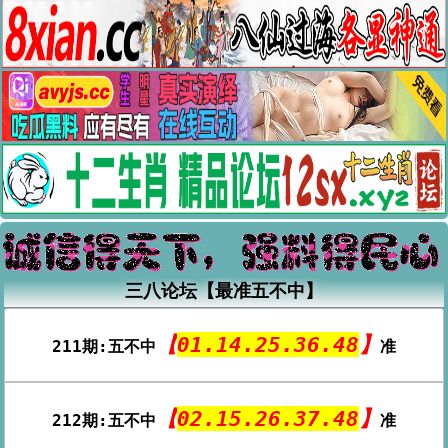
三八论坛【最准五不中】
【
01.14.25.36.48
】
211期:五不中
准
【
02.15.26.37.48
】
212期:五不中
准