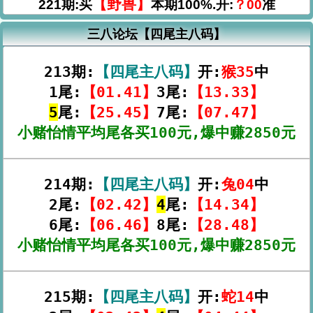
【野兽】
221期:买
本期100%.开:
？00
准
三八论坛【四尾主八码】
213期:
【四尾主八码】
开:
猴35
1
尾:
【01.41】
3尾
:
【13.33
】
5
尾:
【25.45】
7
尾
:
【07.47】
小赌怡情平均尾各买100元,爆中赚2850元
214期:
【四尾主八码】
开:
兔04
2
尾:
【02.42】
4
尾
:
【14.34
】
6尾:
【06.46】
8
尾
:
【28.48】
小赌怡情平均尾各买100元,爆中赚2850元
215期:
【四尾主八码】
开:
蛇14