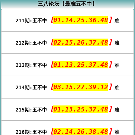
三八论坛【最准五不中】
【
01.14.25.36.48
】
211期:五不中
准
【
02.15.26.37.48
】
212期:五不中
准
【
01.13.25.37.48
】
213期:五不中
准
【
03.15.27.39.12
】
214期:五不中
准
【
01.13.25.37.48
】
215期:五不中
准
【
02.14.26.38.48
】
216期:五不中
准