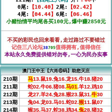
0
尾:
【10.40】
2尾
:
【02.42
】
4尾:
【04.44】
6
尾
:
【06.46】
小赌怡情平均尾各买100元,爆中赚2850元
记住三八论坛
38
705
本站永久免费提供错对勿夸,一心为民办实事
澳门王中王【六肖⑥码】助您灭庄
210期
马
13.鼠19.兔16.龙15.牛18.猪20
211期
蛇02.牛06.猪08.
马01
.羊12.鸡10
212期
龙27.羊24.兔28.猴23.鼠31.
牛
30
213期
兔04.龙03.马01.蛇02.
猴
11.鼠07
214期
猴35.马37.蛇38.鸡34.
兔
28.猪32