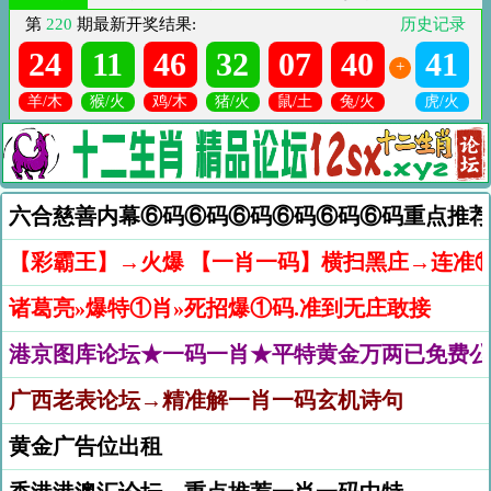
六合慈善内幕⑥码⑥码⑥码⑥码⑥码⑥码重点推荐
【彩霸王】→火爆 【一肖一码】横扫黑庄→连准
诸葛亮»爆特①肖»死招爆①码.准到无庄敢接
港京图库论坛★一码一肖★平特黄金万两已免费公
广西老表论坛→精准解一肖一码玄机诗句
黄金广告位出租