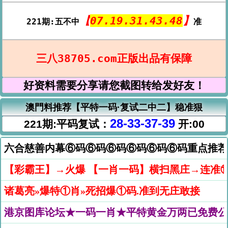
【
07.19.31.43.48
】
221期:五不中
准
三八38705.com正版出品有保障
好资料需要分享请您截图转给发好友！
澳門料推荐【平特一码·复试二中二】稳准狠
28-33-37-39
221期:平码复试：
开:00
六合慈善内幕⑥码⑥码⑥码⑥码⑥码⑥码重点推荐
【彩霸王】→火爆 【一肖一码】横扫黑庄→连准
诸葛亮»爆特①肖»死招爆①码.准到无庄敢接
港京图库论坛★一码一肖★平特黄金万两已免费公