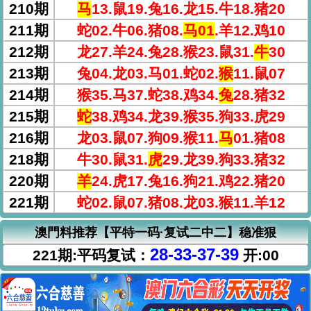
210期
马
13.鼠19.兔16.龙15.牛18.猪20
211期
蛇02.牛06.猪08.
马01
.羊12.鸡10
212期
龙27.羊24.兔28.猴23.鼠31.
牛
30
213期
兔04.龙03.马01.蛇02.
猴
11.鼠07
214期
猴35.马37.蛇38.鸡34.
兔
28.猪32
215期
蛇
38.鸡34.龙39.猴35.狗33.虎29
216期
龙03.鼠07.狗09.猴11.
马
01.猪08
218期
牛30.鼠31.
虎
29.龙39.狗33.猪32
220期
羊
24.虎17.兔16.狗21.鸡22.猪20
221期
蛇02.鼠07.猪08.龙03.猴11.羊12
澳門料推荐【平特一码·复试二中二】稳准狠
28-33-37-39
221期:平码复试：
开:00